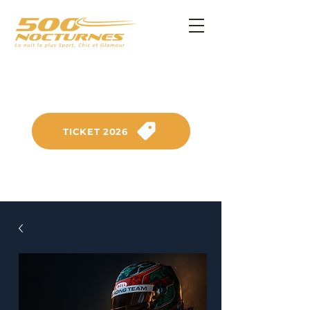
SATURDAY, SEPTEMBER 26, 2026
on the Anneau du Rhin circuit
TICKET 2026