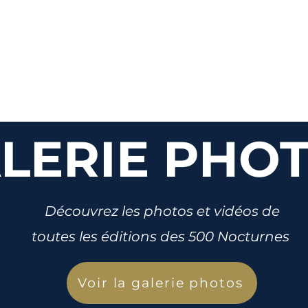
LERIE PHO
Découvrez les photos et vidéos de
toutes les éditions
des 500 Nocturnes
Voir la galerie photos