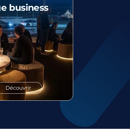
e business
Découvrir