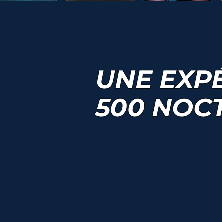
UNE EXP
500 NOC