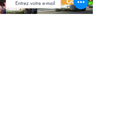
GO
10 Grand Rue
68280 Logelheim
+33 (0)9 74 74 59 65
info@500nocturnes.com
Unsere Geschichte
Die News