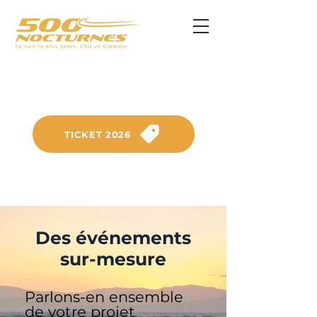
SAMSTAG, 26. SEPTEMBER 2026
Am Anneau du Rhin
TICKET 2026
Des événements
sur-mesure
Parlons-en ensemble
de votre projet